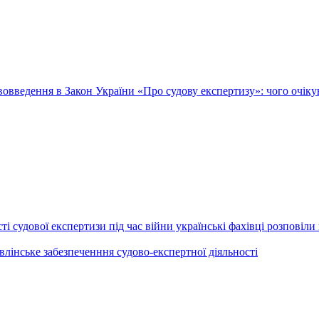
овведення в Закон України «Про судову експертизу»: чого очік
і судової експертизи під час війни українські фахівці розповіли 
лінське забезпеченння судово-експертної діяльності