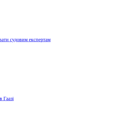
увати судовим експертам
в Гаазі