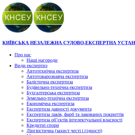
КИЇВСЬКА НЕЗАЛЕЖНА СУДОВО-ЕКСПЕРТНА УСТА
Про нас
Наші нагороди
Види експертиз
Автотехнічна експертиза
Автотоварознавча експертиза
Балістична експертиза
Будівельно-технічна експертиза
Бухгалтерська експертиза
Земельно-технічна експертиза
Економічна експертиза
Експертиза давності документа
Експертиза лаків, фарб та лакованих покриттів
Експертиза об’єктів інтелектуальної власності
Кредитні спори
Лінгвістична (захист честі і гідності)