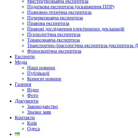
Мистецтвознавча експертиза
Податкова експертиза (оскарження ППР)
Пожежно-технічна експертиза
Почеркознавча експертиза
Правова експертиза
Правові дослідження електронних декларацій
Психологічна експертиза
Товарознавча експертиза
Транспортно-трасологічна експертиза (експертиза 
Фоноскопічна експертиза
Експерти
Медіа
Наші новини
Публікації
Корисні новини
Галерея
Відео
Фото
Документи
Законодавство
Зразки заяв
Контакти
Київ
Одеса