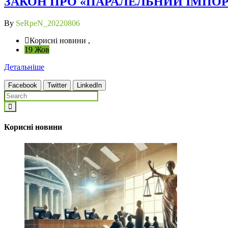
ЗАКОН ПРО «ПАРАЛЕЛЬНИЙ ІМПОР
By
SeRpeN_20220806
Корисні новини ,
19 Жов
Детальніше
Facebook
Twitter
LinkedIn
Корисні новини