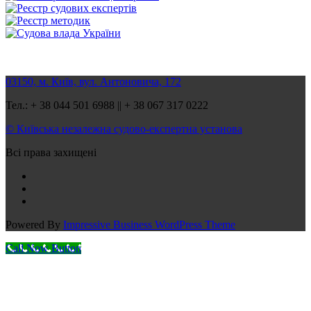
03150, м. Київ, вул. Антоновича, 172
Тел.: + 38 044 501 6988 || + 38 067 317 0222
© Київська незалежна судово-експертна установа
Всі права захищені
Powered By
Impressive Business WordPress Theme
Call Now Button