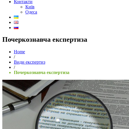
Контакти
Київ
Одеса
Почеркознавча експертиза
Home
/
Види експертиз
/
Почеркознавча експертиза