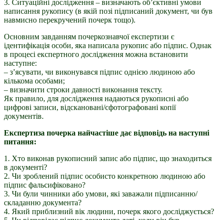
3. Ситуаційні дослідження – визначають об’єктивні умови
написання рукопису (в якій позі підписаний документ, чи був
навмисно перекручений почерк тощо).
Основним завданням почеркознавчої експертизи є
ідентифікація особи, яка написала рукопис або підпис. Однак
в процесі експертного дослідження можна встановити
наступне:
– з’ясувати, чи виконувався підпис однією людиною або
кількома особами;
– визначити строки давності виконання тексту.
Як правило, для дослідження надаються рукописні або
цифрові записи, відскановані/сфотографовані копії
документів.
Експертиза почерка найчастіше дає відповідь на наступні
питання:
1. Хто виконав рукописний запис або підпис, що знаходиться
в документі?
2. Чи зроблений підпис особисто конкретною людиною або
підпис фальсифіковано?
3. Чи були чинники або умови, які заважали підписанню/
складанню документа?
4. Який приблизний вік людини, почерк якого досліджується?