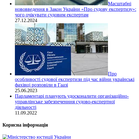
Масштабні
нововведення в Закон України «Про судову експертизу»:
чого очікувати судовим експертам
27.12.2024
Про
особливості судової експертизи під час війни українські
фахівці розповіли в Гаазі
25.06.2023
Парламентарі планують удосконалити організаційно-
управлінське забезпеченння судово-експертної
діяльності
11.09.2022
Корисна інформація