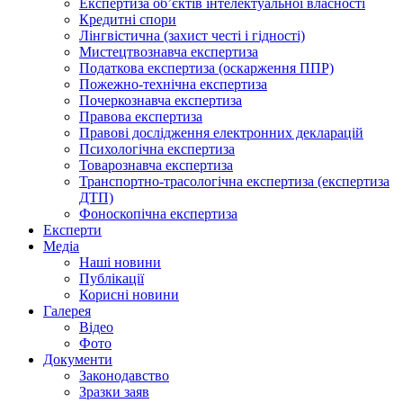
Експертиза об’єктів інтелектуальної власності
Кредитні спори
Лінгвістична (захист честі і гідності)
Мистецтвознавча експертиза
Податкова експертиза (оскарження ППР)
Пожежно-технічна експертиза
Почеркознавча експертиза
Правова експертиза
Правові дослідження електронних декларацій
Психологічна експертиза
Товарознавча експертиза
Транспортно-трасологічна експертиза (експертиза
ДТП)
Фоноскопічна експертиза
Експерти
Медіа
Наші новини
Публікації
Корисні новини
Галерея
Відео
Фото
Документи
Законодавство
Зразки заяв