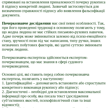
спрямовані на встановлення приналежності почерку рукописа
й підпису конкретній людині. Зазвичай застосовується для
визначення справжності підпису або виявлення фальсифікації
документа.
Почеркознавче дослідження
має свої певні особливості. Так,
при його проведенні труднощі в основному полягають у тому,
що жодна людина не має стійких письмово-рухових навичок.
Адже почерк може змінюватися залежно від психо-емоційного
стану, зручності пози під час написання, типу ручки, інших
незначних побутових факторів, які здатні суттєво змінювати
почерк людини.
Почеркознавча експертиза здійснюється експертом-
почеркознавцем, що має знання в сфері судового
почерковедення.
Основні цілі, які ставить перед собою почеркознавча
експертиза, полягають у наступному:
1. Ідентифікаційні – допомагають встановити або спростувати
конкретного виконавця рукопису або підпису;
2. Діагностичні – необхідні для встановлення максимальної
інформації про особу, яка писала текст (дослідження
суб’єктивних якостей, психофізіолгічний стан та інші
відомості);