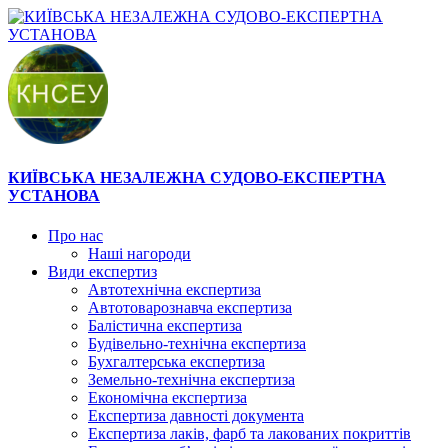
КИЇВСЬКА НЕЗАЛЕЖНА СУДОВО-ЕКСПЕРТНА
УСТАНОВА
Про нас
Наші нагороди
Види експертиз
Автотехнічна експертиза
Автотоварознавча експертиза
Балістична експертиза
Будівельно-технічна експертиза
Бухгалтерська експертиза
Земельно-технічна експертиза
Економічна експертиза
Експертиза давності документа
Експертиза лаків, фарб та лакованих покриттів