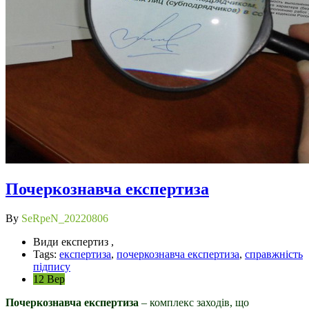
Почеркознавча експертиза
By
SeRpeN_20220806
Види експертиз ,
Tags:
експертиза
,
почеркознавча експертиза
,
справжність
підпису
12 Вер
Почеркознавча експертиза
– комплекс заходів, що