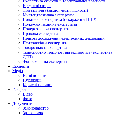
Експертиза об’єктів інтелектуальної власності
Кредитні спори
Лінгвістична (захист честі і гідності)
Мистецтвознавча експертиза
Податкова експертиза (оскарження ППР)
Пожежно-технічна експертиза
Почеркознавча експертиза
Правова експертиза
Правові дослідження електронних декларацій
Психологічна експертиза
Товарознавча експертиза
Транспортно-трасологічна експертиза (експертиза
ДТП)
Фоноскопічна експертиза
Експерти
Медіа
Наші новини
Публікації
Корисні новини
Галерея
Відео
Фото
Документи
Законодавство
Зразки заяв