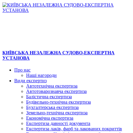
КИЇВСЬКА НЕЗАЛЕЖНА СУДОВО-ЕКСПЕРТНА
УСТАНОВА
Про нас
Наші нагороди
Види експертиз
Автотехнічна експертиза
Автотоварознавча експертиза
Балістична експертиза
Будівельно-технічна експертиза
Бухгалтерська експертиза
Земельно-технічна експертиза
Економічна експертиза
Експертиза давності документа
Експертиза лаків, фарб та лакованих покриттів