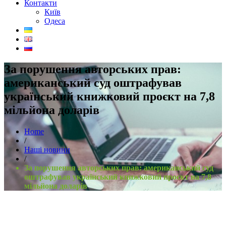
Контакти
Київ
Одеса
За порушення авторських прав:
американський суд оштрафував
український книжковий проєкт на 7,8
мільйона доларів
Home
/
Наші новини
/
За порушення авторських прав: американський суд
оштрафував український книжковий проєкт на 7,8
мільйона доларів