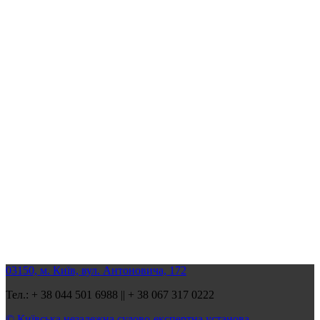
03150, м. Київ, вул. Антоновича, 172
Тел.: + 38 044 501 6988 || + 38 067 317 0222
© Київська незалежна судово-експертна установа