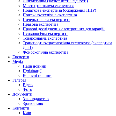
Лінгвістична (захист честі і гідності)
Мистецтвознавча експертиза
Податкова експертиза (оскарження ППР)
Пожежно-технічна експертиза
Почеркознавча експертиза
Правова експертиза
Правові дослідження електронних декларацій
Психологічна експертиза
Товарознавча експертиза
Транспортно-трасологічна експертиза (експертиза
ДТП)
Фоноскопічна експертиза
Експерти
Медіа
Наші новини
Публікації
Корисні новини
Галерея
Відео
Фото
Документи
Законодавство
Зразки заяв
Контакти
Київ