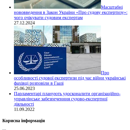
Масштабні
нововведення в Закон України «Про судову експертизу»:
чого очікувати судовим експертам
27.12.2024
Про
особливості судової експертизи під час війни українські
фахівці розповіли в Гаазі
25.06.2023
Парламентарі планують удосконалити організаційно-
управлінське забезпеченння судово-експертної
діяльності
11.09.2022
Корисна інформація