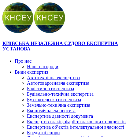
КИЇВСЬКА НЕЗАЛЕЖНА СУДОВО-ЕКСПЕРТНА
УСТАНОВА
Про нас
Наші нагороди
Види експертиз
Автотехнічна експертиза
Автотоварознавча експертиза
Балістична експертиза
Будівельно-технічна експертиза
Бухгалтерська експертиза
Земельно-технічна експертиза
Економічна експертиза
Експертиза давності документа
Експертиза лаків, фарб та лакованих покриттів
Експертиза об’єктів інтелектуальної власності
Кредитні спори