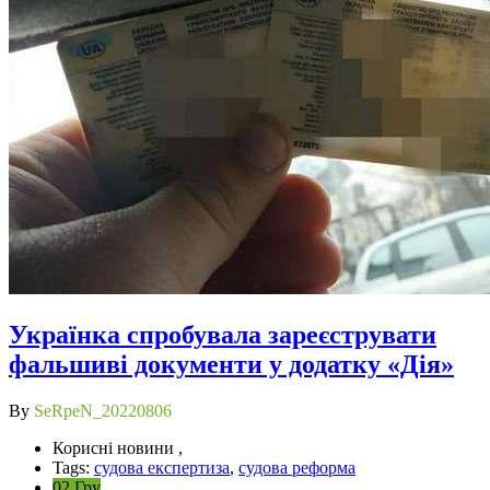
Українка спробувала зареєструвати
фальшиві документи у додатку «Дія»
By
SeRpeN_20220806
Корисні новини ,
Tags:
судова експертиза
,
судова реформа
02 Гру