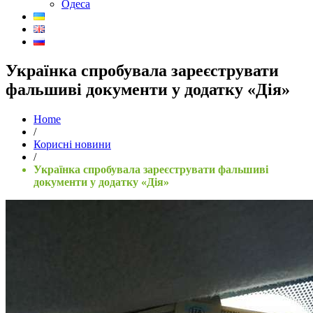
Одеса
Українка спробувала зареєструвати
фальшиві документи у додатку «Дія»
Home
/
Корисні новини
/
Українка спробувала зареєструвати фальшиві
документи у додатку «Дія»