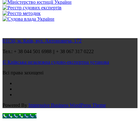
03150, м. Київ, вул. Антоновича, 172
Тел.: + 38 044 501 6988 || + 38 067 317 0222
© Київська незалежна судово-експертна установа
Всі права захищені
Powered By
Impressive Business WordPress Theme
Call Now Button