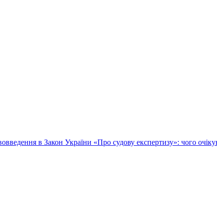
овведення в Закон України «Про судову експертизу»: чого очік