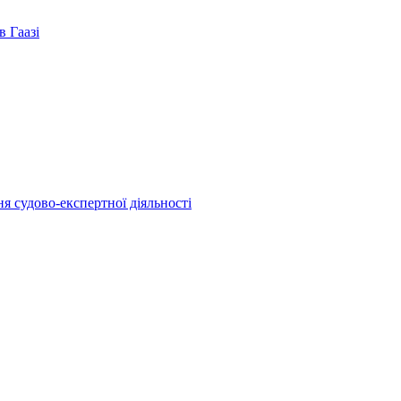
в Гаазі
я судово-експертної діяльності