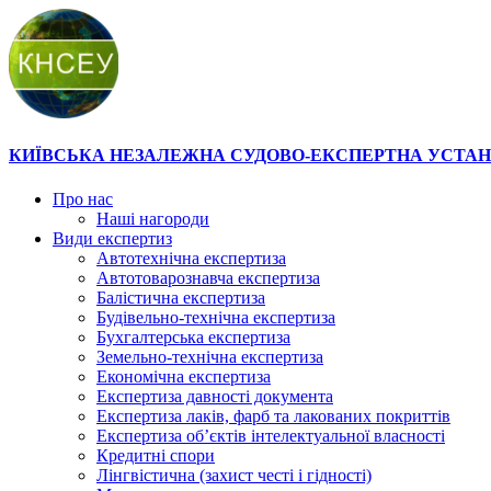
КИЇВСЬКА НЕЗАЛЕЖНА СУДОВО-ЕКСПЕРТНА УСТА
Про нас
Наші нагороди
Види експертиз
Автотехнічна експертиза
Автотоварознавча експертиза
Балістична експертиза
Будівельно-технічна експертиза
Бухгалтерська експертиза
Земельно-технічна експертиза
Економічна експертиза
Експертиза давності документа
Експертиза лаків, фарб та лакованих покриттів
Експертиза об’єктів інтелектуальної власності
Кредитні спори
Лінгвістична (захист честі і гідності)