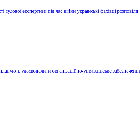
і судової експертизи під час війни українські фахівці розповіли 
планують удосконалити організаційно-управлінське забезпеченнн