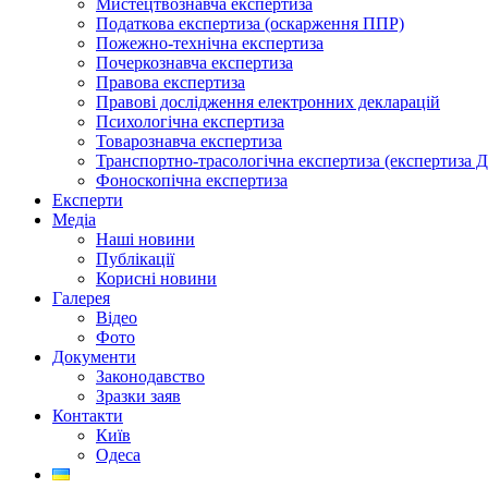
Мистецтвознавча експертиза
Податкова експертиза (оскарження ППР)
Пожежно-технічна експертиза
Почеркознавча експертиза
Правова експертиза
Правові дослідження електронних декларацій
Психологічна експертиза
Товарознавча експертиза
Транспортно-трасологічна експертиза (експертиза 
Фоноскопічна експертиза
Експерти
Медіа
Наші новини
Публікації
Корисні новини
Галерея
Відео
Фото
Документи
Законодавство
Зразки заяв
Контакти
Київ
Одеса