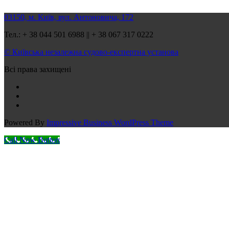
03150, м. Київ, вул. Антоновича, 172
Тел.: + 38 044 501 6988 || + 38 067 317 0222
© Київська незалежна судово-експертна установа
Всі права захищені
Powered By
Impressive Business WordPress Theme
Call Now Button