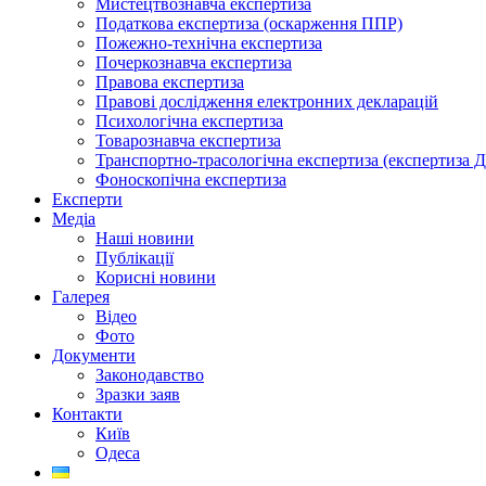
Мистецтвознавча експертиза
Податкова експертиза (оскарження ППР)
Пожежно-технічна експертиза
Почеркознавча експертиза
Правова експертиза
Правові дослідження електронних декларацій
Психологічна експертиза
Товарознавча експертиза
Транспортно-трасологічна експертиза (експертиза 
Фоноскопічна експертиза
Експерти
Медіа
Наші новини
Публікації
Корисні новини
Галерея
Відео
Фото
Документи
Законодавство
Зразки заяв
Контакти
Київ
Одеса