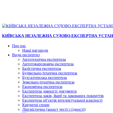
КИЇВСЬКА НЕЗАЛЕЖНА СУДОВО-ЕКСПЕРТНА УСТА
Про нас
Наші нагороди
Види експертиз
Автотехнічна експертиза
Автотоварознавча експертиза
Балістична експертиза
Будівельно-технічна експертиза
Бухгалтерська експертиза
Земельно-технічна експертиза
Економічна експертиза
Експертиза давності документа
Експертиза лаків, фарб та лакованих покриттів
Експертиза об’єктів інтелектуальної власності
Кредитні спори
Лінгвістична (захист честі і гідності)