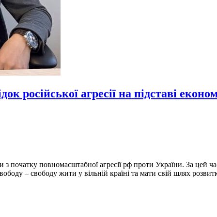
док російської агресії на підставі еконо
ки з початку повномасштабної агресії рф проти України. За цей ч
боду – свободу жити у вільній країні та мати свій шлях розвитк