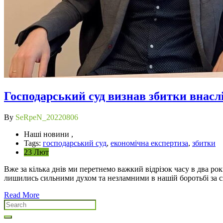
Господарський суд визнав збитки внаслі
By
SeRpeN_20220806
Наші новини ,
Tags:
господарський суд
,
економічна експертиза
,
збитки
23 Лют
Вже за кілька днів ми перетнемо важкий відрізок часу в два ро
лишились сильними духом та незламними в нашій боротьбі за сво
Read More