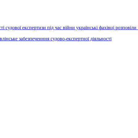
і судової експертизи під час війни українські фахівці розповіли 
лінське забезпеченння судово-експертної діяльності