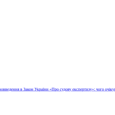
овведення в Закон України «Про судову експертизу»: чого очік