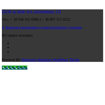
03150, м. Київ, вул. Антоновича, 172
Тел.: + 38 044 501 6988 || + 38 067 317 0222
© Київська незалежна судово-експертна установа
Всі права захищені
Powered By
Impressive Business WordPress Theme
Call Now Button