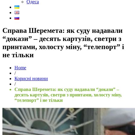
Одеса
Справа Шеремета: як суду надавали
“докази” – десять картузів, светри з
принтами, холосту міну, “телепорт” і
не тільки
Home
/
Корисні новини
/
Справа Шеремета: як суду надавали “докази” –
десять картузів, светри з принтами, холосту міну,
“телепорт” і не тільки