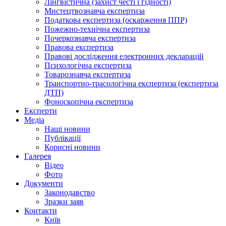
Лінгвістична (захист честі і гідності)
Мистецтвознавча експертиза
Податкова експертиза (оскарження ППР)
Пожежно-технічна експертиза
Почеркознавча експертиза
Правова експертиза
Правові дослідження електронних декларацій
Психологічна експертиза
Товарознавча експертиза
Транспортно-трасологічна експертиза (експертиза
ДТП)
Фоноскопічна експертиза
Експерти
Медіа
Наші новини
Публікації
Корисні новини
Галерея
Відео
Фото
Документи
Законодавство
Зразки заяв
Контакти
Київ