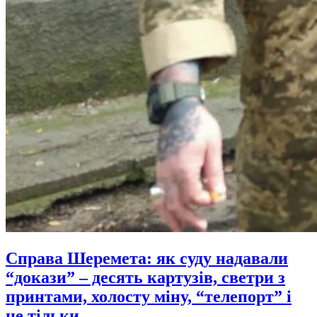
Справа Шеремета: як суду надавали
“докази” – десять картузів, светри з
принтами, холосту міну, “телепорт” і
не тільки