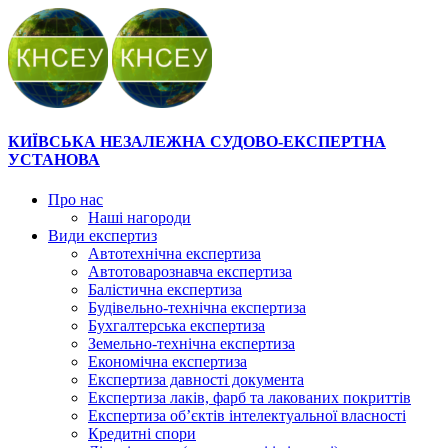
КИЇВСЬКА НЕЗАЛЕЖНА СУДОВО-ЕКСПЕРТНА
УСТАНОВА
Про нас
Наші нагороди
Види експертиз
Автотехнічна експертиза
Автотоварознавча експертиза
Балістична експертиза
Будівельно-технічна експертиза
Бухгалтерська експертиза
Земельно-технічна експертиза
Економічна експертиза
Експертиза давності документа
Експертиза лаків, фарб та лакованих покриттів
Експертиза об’єктів інтелектуальної власності
Кредитні спори