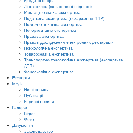
Кредитні спори
Лінгвістична (захист честі і гідності)
Мистецтвознавча експертиза
Податкова експертиза (оскарження ППР)
Пожежно-технічна експертиза
Почеркознавча експертиза
Правова експертиза
Правові дослідження електронних декларацій
Психологічна експертиза
Товарознавча експертиза
Транспортно-трасологічна експертиза (експертиза
ДТП)
Фоноскопічна експертиза
Експерти
Медіа
Наші новини
Публікації
Корисні новини
Галерея
Відео
Фото
Документи
Законодавство