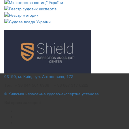
03150, м. Київ, вул. Антоновича, 172
Тел.: + 38 044 501 6988 || + 38 067 317 0222
© Київська незалежна судово-експертна установа
Всі права захищені