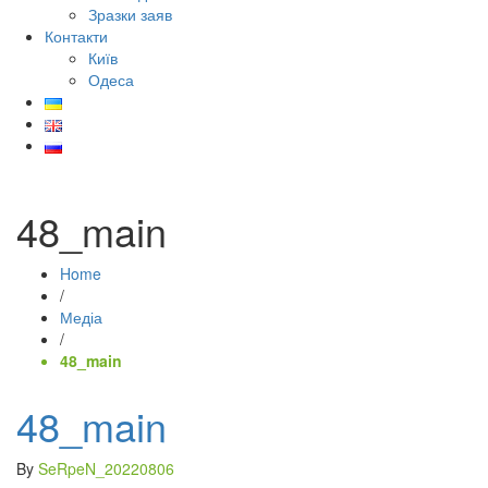
Зразки заяв
Контакти
Київ
Одеса
48_main
Home
/
Медіа
/
48_main
48_main
By
SeRpeN_20220806