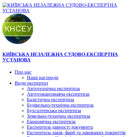
КИЇВСЬКА НЕЗАЛЕЖНА СУДОВО-ЕКСПЕРТНА
УСТАНОВА
Про нас
Наші нагороди
Види експертиз
Автотехнічна експертиза
Автотоварознавча експертиза
Балістична експертиза
Будівельно-технічна експертиза
Бухгалтерська експертиза
Земельно-технічна експертиза
Економічна експертиза
Експертиза давності документа
Експертиза лаків, фарб та лакованих покриттів