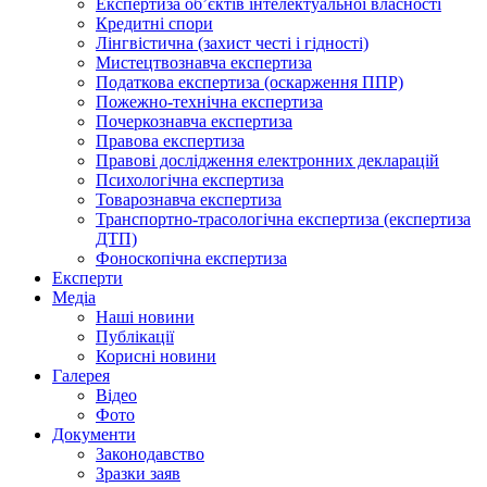
Експертиза об’єктів інтелектуальної власності
Кредитні спори
Лінгвістична (захист честі і гідності)
Мистецтвознавча експертиза
Податкова експертиза (оскарження ППР)
Пожежно-технічна експертиза
Почеркознавча експертиза
Правова експертиза
Правові дослідження електронних декларацій
Психологічна експертиза
Товарознавча експертиза
Транспортно-трасологічна експертиза (експертиза
ДТП)
Фоноскопічна експертиза
Експерти
Медіа
Наші новини
Публікації
Корисні новини
Галерея
Відео
Фото
Документи
Законодавство
Зразки заяв