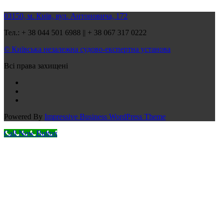
03150, м. Київ, вул. Антоновича, 172
Тел.: + 38 044 501 6988 || + 38 067 317 0222
© Київська незалежна судово-експертна установа
Всі права захищені
Powered By
Impressive Business WordPress Theme
Call Now Button