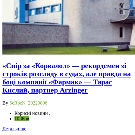
«Спір за «Корвалол» — рекордсмен зі
строків розгляду в судах, але правда на
боці компанії «Фармак» — Тарас
Кислий, партнер Arzinger
By
SeRpeN_20220806
Корисні новини ,
10 Жов
Детальніше