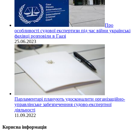
Про
особливості судової експертизи під час війни українські
фахівці розповіли в Гаазі
25.06.2023
Парламентарі планують удосконалити організаційно-
управлінське забезпеченння судово-експертної
діяльності
11.09.2022
Корисна інформація