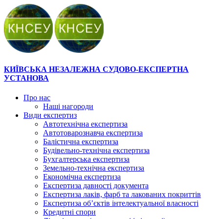
КИЇВСЬКА НЕЗАЛЕЖНА СУДОВО-ЕКСПЕРТНА
УСТАНОВА
Про нас
Наші нагороди
Види експертиз
Автотехнічна експертиза
Автотоварознавча експертиза
Балістична експертиза
Будівельно-технічна експертиза
Бухгалтерська експертиза
Земельно-технічна експертиза
Економічна експертиза
Експертиза давності документа
Експертиза лаків, фарб та лакованих покриттів
Експертиза об’єктів інтелектуальної власності
Кредитні спори