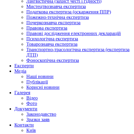
Лінгвістична (захист честі і гідності)
Мистецтвознавча експертиза
Податкова експертиза (оскарження ППР)
Пожежно-технічна експертиза
Почеркознавча експертиза
Правова експертиза
Правові дослідження електронних декларацій
Психологічна експертиза
Товарознавча експертиза
Транспортно-трасологічна експертиза (експертиза
ДТП)
Фоноскопічна експертиза
Експерти
Медіа
Наші новини
Публікації
Корисні новини
Галерея
Відео
Фото
Документи
Законодавство
Зразки заяв
Контакти
Київ