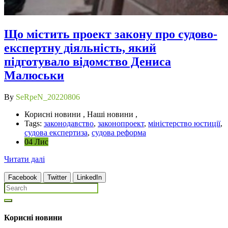
Що містить проект закону про судово-
експертну діяльність, який
підготувало відомство Дениса
Малюськи
By
SeRpeN_20220806
Корисні новини , Наші новини ,
Tags:
законодавство
,
законопроект
,
міністерство юстиції
,
судова експертиза
,
судова реформа
04 Лис
Читати далі
Facebook
Twitter
LinkedIn
Корисні новини