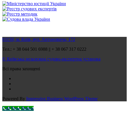
03150, м. Київ, вул. Антоновича, 172
Тел.: + 38 044 501 6988 || + 38 067 317 0222
© Київська незалежна судово-експертна установа
Всі права захищені
Powered By
Impressive Business WordPress Theme
Call Now Button