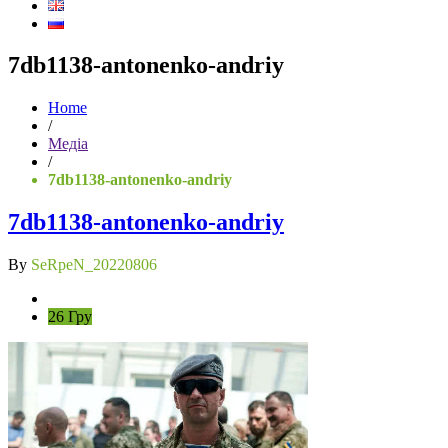
7db1138-antonenko-andriy
Home
/
Медіа
/
7db1138-antonenko-andriy
7db1138-antonenko-andriy
By
SeRpeN_20220806
26 Гру