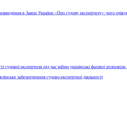
овведення в Закон України «Про судову експертизу»: чого очік
і судової експертизи під час війни українські фахівці розповіли 
лінське забезпеченння судово-експертної діяльності