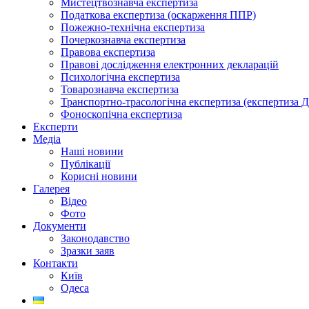
Мистецтвознавча експертиза
Податкова експертиза (оскарження ППР)
Пожежно-технічна експертиза
Почеркознавча експертиза
Правова експертиза
Правові дослідження електронних декларацій
Психологічна експертиза
Товарознавча експертиза
Транспортно-трасологічна експертиза (експертиза 
Фоноскопічна експертиза
Експерти
Медіа
Наші новини
Публікації
Корисні новини
Галерея
Відео
Фото
Документи
Законодавство
Зразки заяв
Контакти
Київ
Одеса