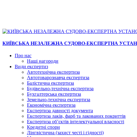
КИЇВСЬКА НЕЗАЛЕЖНА СУДОВО-ЕКСПЕРТНА УСТА
Про нас
Наші нагороди
Види експертиз
Автотехнічна експертиза
Автотоварознавча експертиза
Балістична експертиза
Будівельно-технічна експертиза
Бухгалтерська експертиза
Земельно-технічна експертиза
Економічна експертиза
Експертиза давності документа
Експертиза лаків, фарб та лакованих покриттів
Експертиза об’єктів інтелектуальної власності
Кредитні спори
Лінгвістична (захист честі і гідності)