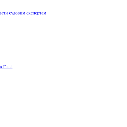
увати судовим експертам
в Гаазі