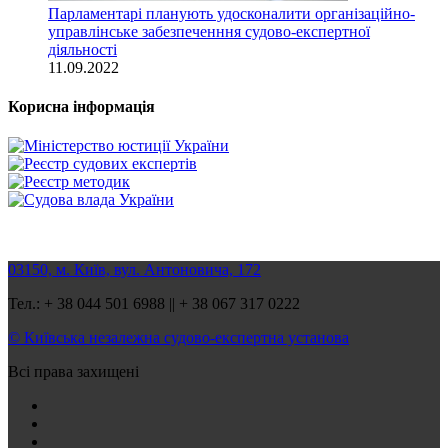
Парламентарі планують удосконалити організаційно-
управлінське забезпеченння судово-експертної
діяльності
11.09.2022
Корисна інформація
03150, м. Київ, вул. Антоновича, 172
Тел.: + 38 044 501 6988 || + 38 067 317 0222
© Київська незалежна судово-експертна установа
Всі права захищені