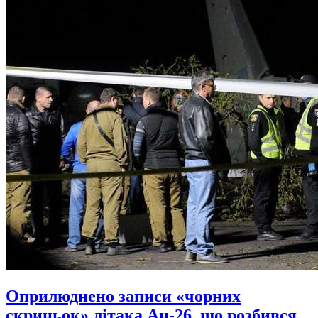
Оприлюднено записи «чорних
скриньок» літака Ан-26, що розбився