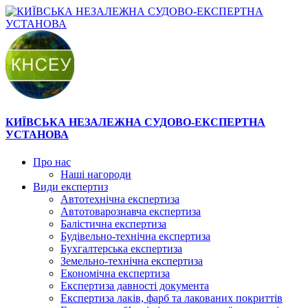
КИЇВСЬКА НЕЗАЛЕЖНА СУДОВО-ЕКСПЕРТНА
УСТАНОВА
Про нас
Наші нагороди
Види експертиз
Автотехнічна експертиза
Автотоварознавча експертиза
Балістична експертиза
Будівельно-технічна експертиза
Бухгалтерська експертиза
Земельно-технічна експертиза
Економічна експертиза
Експертиза давності документа
Експертиза лаків, фарб та лакованих покриттів