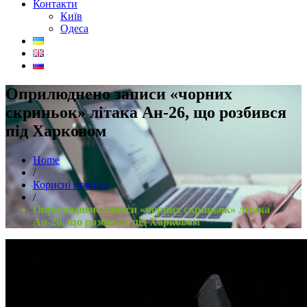
Контакти
Київ
Одеса
Оприлюднено записи «чорних
скриньок» літака Ан-26, що розбився
під Харковом
Home
/
Корисні новини
/
Оприлюднено записи «чорних скриньок» літака
Ан-26, що розбився під Харковом