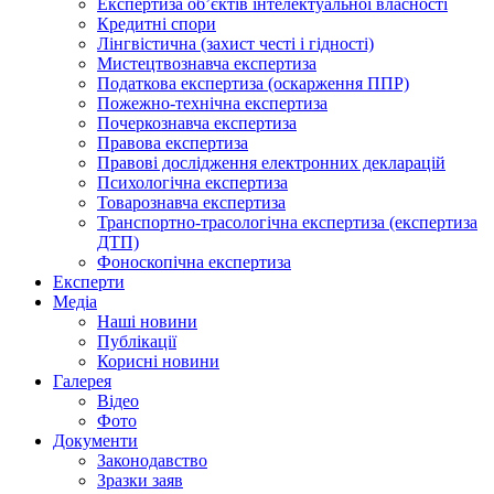
Експертиза об’єктів інтелектуальної власності
Кредитні спори
Лінгвістична (захист честі і гідності)
Мистецтвознавча експертиза
Податкова експертиза (оскарження ППР)
Пожежно-технічна експертиза
Почеркознавча експертиза
Правова експертиза
Правові дослідження електронних декларацій
Психологічна експертиза
Товарознавча експертиза
Транспортно-трасологічна експертиза (експертиза
ДТП)
Фоноскопічна експертиза
Експерти
Медіа
Наші новини
Публікації
Корисні новини
Галерея
Відео
Фото
Документи
Законодавство
Зразки заяв