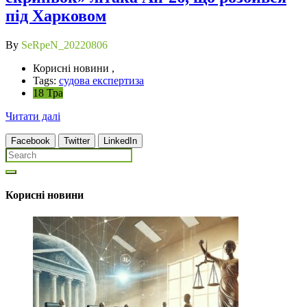
під Харковом
By
SeRpeN_20220806
Корисні новини ,
Tags:
судова експертиза
18 Тра
Читати далі
Facebook
Twitter
LinkedIn
Корисні новини