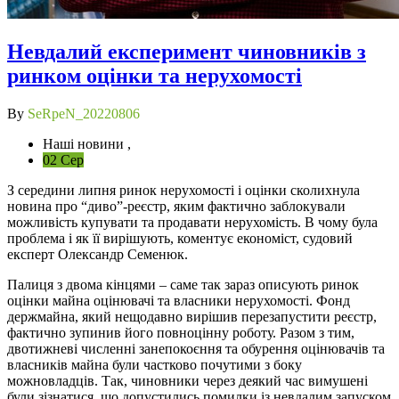
Невдалий експеримент чиновників з
ринком оцінки та нерухомості
By
SeRpeN_20220806
Наші новини ,
02 Сер
З середини липня ринок нерухомості і оцінки сколихнула
новина про “диво”-реєстр, яким фактично заблокували
можливість купувати та продавати нерухомість. В чому була
проблема і як її вирішують, коментує економіст, судовий
експерт Олександр Семенюк.
Палиця з двома кінцями – саме так зараз описують ринок
оцінки майна оцінювачі та власники нерухомості. Фонд
держмайна, який нещодавно вирішив перезапустити реєстр,
фактично зупинив його повноцінну роботу. Разом з тим,
двотижневі численні занепокоєння та обурення оцінювачів та
власників майна були частково почутими з боку
можновладців. Так, чиновники через деякий час вимушені
були зізнатися, що допустились помилки із невдалим запуском