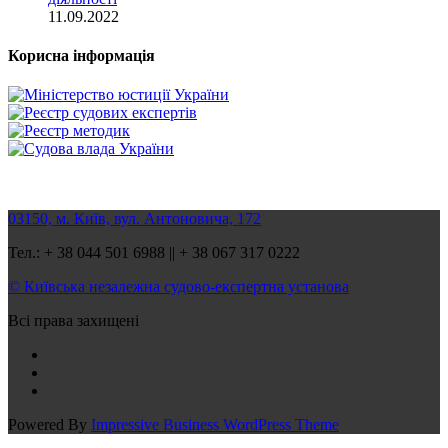
11.09.2022
Корисна інформація
03150, м. Київ, вул. Антоновича, 172
Тел.: + 38 044 501 6988 || + 38 067 317 0222
© Київська незалежна судово-експертна установа
Всі права захищені
Powered By
Impressive Business WordPress Theme