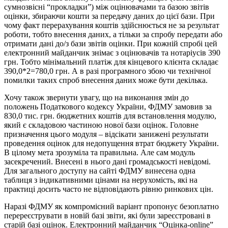
сумнозвісні “прокладки”) між оцінювачами та базою звітів
оцінки, збираючи кошти за передачу даних до цієї бази. При
чому факт перерахування коштів здійснюється не за результат
роботи, тобто внесення даних, а тільки за спробу передати або
отримати дані до/з бази звітів оцінки. При кожній спробі цей
електронний майданчик знімає з оцінювачів та нотаріусів 390
грн. Тобто мінімальний платіж для кінцевого клієнта складає
390,0*2=780,0 грн. А в разі програмного збою чи технічної
помилки таких спроб внесення даних може бути декілька.
Хочу також звернути увагу, що на виконання змін до
положень Податкового кодексу України, ФДМУ замовив за
830,0 тис. грн. бюджетних коштів для встановлення модулю,
який є складовою частиною нової бази оцінок. Головне
призначення цього модуля – відсікати занижені результати
проведення оцінок для недопущення втрат бюджету України.
В цілому мета зрозуміла та правильна. Але сам модуль
засекречений. Внесені в нього дані громадськості невідомі.
Для загального доступу на сайті ФДМУ винесена одна
таблиця з індикативними цінами на нерухомість, які на
практиці досить часто не відповідають рівню ринкових цін.
Наразі ФДМУ як компромісний варіант пропонує безоплатно
перереєструвати в новій базі звіти, які були зареєстровані в
старій базі оцінок. Електронний майданчик “Оцінка-online”