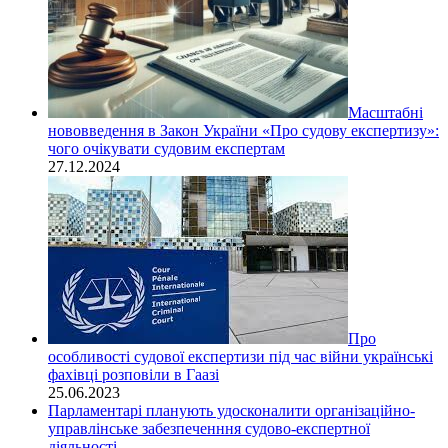
Масштабні
нововведення в Закон України «Про судову експертизу»:
чого очікувати судовим експертам
27.12.2024
Про
особливості судової експертизи під час війни українські
фахівці розповіли в Гаазі
25.06.2023
Парламентарі планують удосконалити організаційно-
управлінське забезпеченння судово-експертної
діяльності