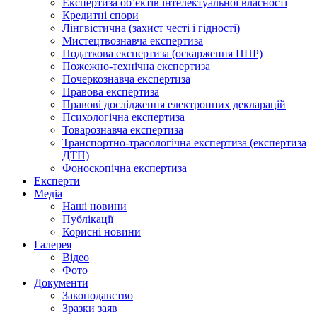
Експертиза об’єктів інтелектуальної власності
Кредитні спори
Лінгвістична (захист честі і гідності)
Мистецтвознавча експертиза
Податкова експертиза (оскарження ППР)
Пожежно-технічна експертиза
Почеркознавча експертиза
Правова експертиза
Правові дослідження електронних декларацій
Психологічна експертиза
Товарознавча експертиза
Транспортно-трасологічна експертиза (експертиза
ДТП)
Фоноскопічна експертиза
Експерти
Медіа
Наші новини
Публікації
Корисні новини
Галерея
Відео
Фото
Документи
Законодавство
Зразки заяв