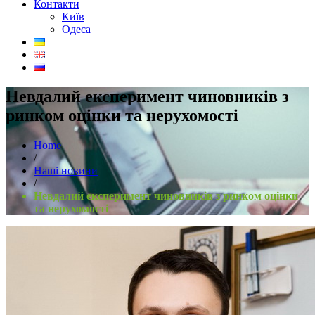
Контакти
Київ
Одеса
Невдалий експеримент чиновників з
ринком оцінки та нерухомості
Home
/
Наші новини
/
Невдалий експеримент чиновників з ринком оцінки
та нерухомості