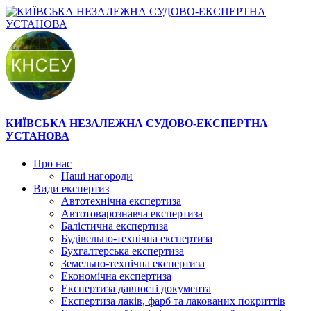
КИЇВСЬКА НЕЗАЛЕЖНА СУДОВО-ЕКСПЕРТНА
УСТАНОВА
Про нас
Наші нагороди
Види експертиз
Автотехнічна експертиза
Автотоварознавча експертиза
Балістична експертиза
Будівельно-технічна експертиза
Бухгалтерська експертиза
Земельно-технічна експертиза
Економічна експертиза
Експертиза давності документа
Експертиза лаків, фарб та лакованих покриттів