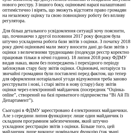
нового реєстру. З іншого боку, оцінювачі наразі налаштовані
оптимістично і вірять, що зможуть відстояти право громадян
на незалежну оцінку та свою повноцінну роботу без впливу
регулятора.
Для більш детального усвідомлення ситуації хочу пояснити,
що, починаючи з другої половини 2017 року фондом була
штучно ускладнена робота бази звітів з оцінки. З початку 2018
року діючі оцінювачі мали змогу вносити дані до бази звітів з
оцінки з величезними труднощами (подекуди реєстр коректно
працював тільки в нічні години). 18 липня 2018 року ФДМУ
видав наказ, яким без попереджень і перехідного періоду
заблокував стару базу звітів оцінки. Оцінювачі, нотаріуси та
звичайні громадяни були поставлені перед фактом, що тепер
для оформлення нотаріальної угоди відчуження треба заново
реєструвати і нові, і старі звіти в нову (стару) базу звітів
оцінки через електронний майданчик (посередник “Оцінка-
online”, створений на базі приватного підприємства “Ві Ай Пі
Департамент”).
Сьогодні в ФДМУ зареєстровано 4 електронних майданчики.
Але з середини липня функціонує лише один майданчик із
складним програмним забезпеченням, який штучно
ускладнює реєстрацію звітів з оцінки. Більше того, цей
майданчик лише виконує номінальну функцію (так звані