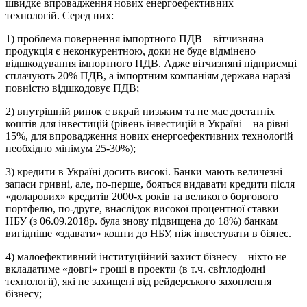
швидке впровадження нових енергоефективних
технологій.
Серед них:
1) проблема повернення імпортного ПДВ – вітчизняна
продукція є неконкурентною, доки не буде відмінено
відшкодування імпортного ПДВ. Адже вітчизняні підприємці
сплачують 20% ПДВ, а імпортним компаніям держава наразі
повністю відшкодовує ПДВ;
2) внутрішній ринок є вкрай низьким та не має достатніх
коштів для інвестицій (рівень інвестицій в Україні – на рівні
15%, для впровадження нових енергоефективних технологій
необхідно мінімум 25-30%);
3) кредити в Україні досить високі. Банки мають величезні
запаси гривні, але, по-перше, бояться видавати кредити після
«доларових» кредитів 2000-х років та великого боргового
портфелю, по-друге, внаслідок високої процентної ставки
НБУ (з 06.09.2018р. була знову підвищена до 18%) банкам
вигідніше «здавати» кошти до НБУ, ніж інвестувати в бізнес.
4) малоефективний інституційний захист бізнесу – ніхто не
вкладатиме «довгі» гроші в проекти (в т.ч. світлодіодні
технології), які не захищені від рейдерського захоплення
бізнесу;