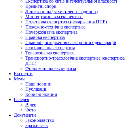
Експертиза об’єктів інтелектуальної власності
Кредитні спори
Лінгвістична (захист честі і гідності)
Мистецтвознавча експертиза
Податкова експертиза (оскарження ППР)
Пожежно-технічна експертиза
Почеркознавча експертиза
Правова експертиза
Правові дослідження електронних декларацій
Психологічна експертиза
Товарознавча експертиза
Транспортно-трасологічна експертиза (експертиза
ДТП)
Фоноскопічна експертиза
Експерти
Медіа
Наші новини
Публікації
Корисні новини
Галерея
Відео
Фото
Документи
Законодавство
Зразки заяв