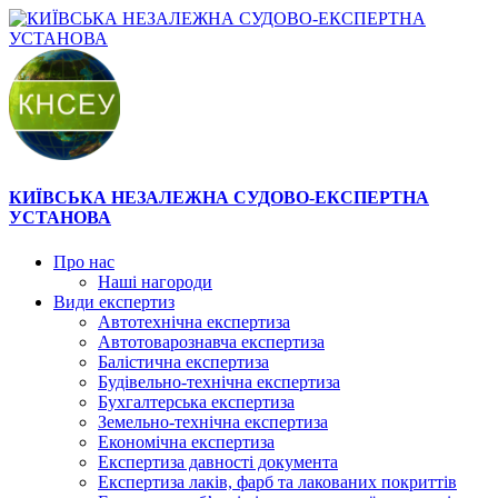
КИЇВСЬКА НЕЗАЛЕЖНА СУДОВО-ЕКСПЕРТНА
УСТАНОВА
Про нас
Наші нагороди
Види експертиз
Автотехнічна експертиза
Автотоварознавча експертиза
Балістична експертиза
Будівельно-технічна експертиза
Бухгалтерська експертиза
Земельно-технічна експертиза
Економічна експертиза
Експертиза давності документа
Експертиза лаків, фарб та лакованих покриттів