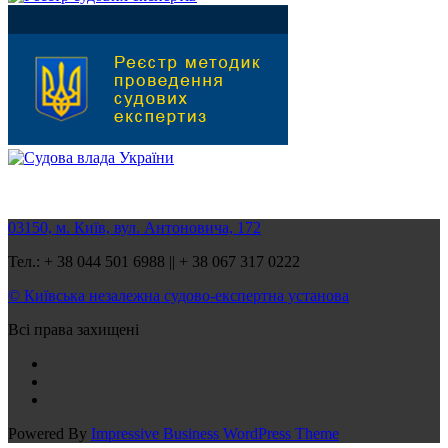
03150, м. Київ, вул. Антоновича, 172
Тел.: + 38 044 501 6988 || + 38 067 317 0222
© Київська незалежна судово-експертна установа
Всі права захищені
Powered By
Impressive Business WordPress Theme