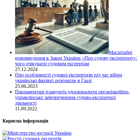
Масштабні
нововведення в Закон України «Про судову експертизу»:
чого очікувати судовим експертам
27.12.2024
Про особливості судової експертизи під час війни
українські фахівці розповіли в Гаазі
25.06.2023
Парламентарі планують удосконалити організаційно-
управлінське забезпеченння судово-експертної
діяльності
11.09.2022
Корисна інформація