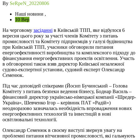
By
SeRpeN_20220806
Наші новини ,
10 Вер
На черговому
засіданні
в Київській ТПП, яке відбулося 6
вересня цього року за участі членів Комітету з питань
промисловості та Комітету підприємців у галузі будівництва
при Київській ТПП, учасники обговорили питання
енергоефективності виробництва та комплексного підходу до
фінансування енергоефективних проектів освітлення. Участь
в обговоренні також взяв директор Київської незалежної
судово-експертної установи, судовий експерт Олександр
Семенюк.
Під час доповідей спікерами (Йосип Бучинський – Голова
Комітету з питань безпеки ведення бізнесу, Боднар Василь –
фінансовий директор українсько-німецької компанії «Шредер-
Україна», Шевченко Ігор – керівник ПАТ «Радій»)
неодноразово зазначалась необхідність впровадження нових
енергоефективних технологій та інвестицій в нові
освітлювальні технології.
Олександр Семенюк в своєму виступі звернув увагу на
проблемні питання вітчизняної промисловості, які гальмують