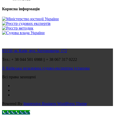
Корисна інформація
03150, м. Київ, вул. Антоновича, 172
Тел.: + 38 044 501 6988 || + 38 067 317 0222
© Київська незалежна судово-експертна установа
Всі права захищені
Powered By
Impressive Business WordPress Theme
Call Now Button