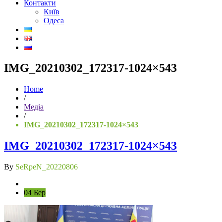
Контакти
Київ
Одеса
IMG_20210302_172317-1024×543
Home
/
Медіа
/
IMG_20210302_172317-1024×543
IMG_20210302_172317-1024×543
By
SeRpeN_20220806
04 Бер