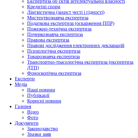
Експертиза об’єктів інтелектуальної власності
Кредитні спори
Лінгвістична (захист честі і гідності)
Мистецтвознавча експертиза
Податкова експертиза (оскарження ППР)
Пожежно-технічна експертиза
Почеркознавча експертиза
Правова експертиза
Правові дослідження електронних декларацій
Психологічна експертиза
Товарознавча експертиза
Транспортно-трасологічна експертиза (експертиза
ДТП)
Фоноскопічна експертиза
Експерти
Медіа
Наші новини
Публікації
Корисні новини
Галерея
Відео
Фото
Документи
Законодавство
Зразки заяв