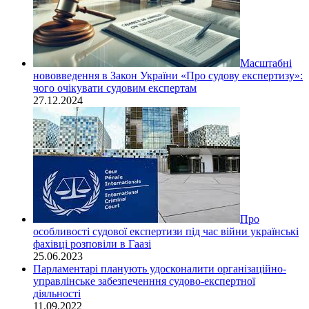
Масштабні
нововведення в Закон України «Про судову експертизу»:
чого очікувати судовим експертам
27.12.2024
Про
особливості судової експертизи під час війни українські
фахівці розповіли в Гаазі
25.06.2023
Парламентарі планують удосконалити організаційно-
управлінське забезпеченння судово-експертної
діяльності
11.09.2022