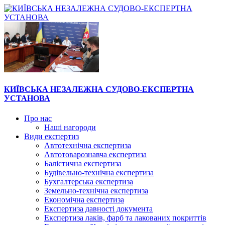
КИЇВСЬКА НЕЗАЛЕЖНА СУДОВО-ЕКСПЕРТНА
УСТАНОВА
Про нас
Наші нагороди
Види експертиз
Автотехнічна експертиза
Автотоварознавча експертиза
Балістична експертиза
Будівельно-технічна експертиза
Бухгалтерська експертиза
Земельно-технічна експертиза
Економічна експертиза
Експертиза давності документа
Експертиза лаків, фарб та лакованих покриттів