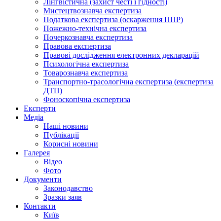
Лінгвістична (захист честі і гідності)
Мистецтвознавча експертиза
Податкова експертиза (оскарження ППР)
Пожежно-технічна експертиза
Почеркознавча експертиза
Правова експертиза
Правові дослідження електронних декларацій
Психологічна експертиза
Товарознавча експертиза
Транспортно-трасологічна експертиза (експертиза
ДТП)
Фоноскопічна експертиза
Експерти
Медіа
Наші новини
Публікації
Корисні новини
Галерея
Відео
Фото
Документи
Законодавство
Зразки заяв
Контакти
Київ