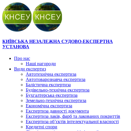
КИЇВСЬКА НЕЗАЛЕЖНА СУДОВО-ЕКСПЕРТНА
УСТАНОВА
Про нас
Наші нагороди
Види експертиз
Автотехнічна експертиза
Автотоварознавча експертиза
Балістична експертиза
Будівельно-технічна експертиза
Бухгалтерська експертиза
Земельно-технічна експертиза
Економічна експертиза
Експертиза давності документа
Експертиза лаків, фарб та лакованих покриттів
Експертиза об’єктів інтелектуальної власності
Кредитні спори