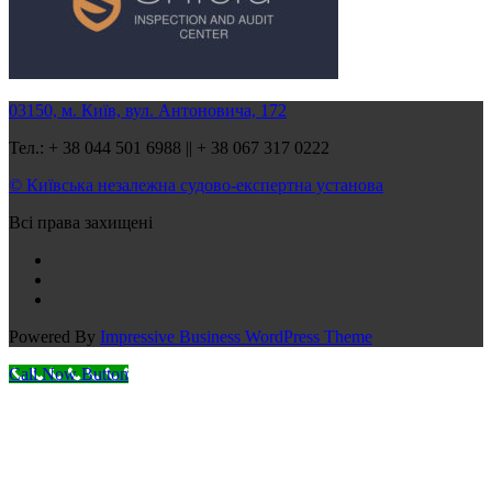
03150, м. Київ, вул. Антоновича, 172
Тел.: + 38 044 501 6988 || + 38 067 317 0222
© Київська незалежна судово-експертна установа
Всі права захищені
Powered By
Impressive Business WordPress Theme
Call Now Button