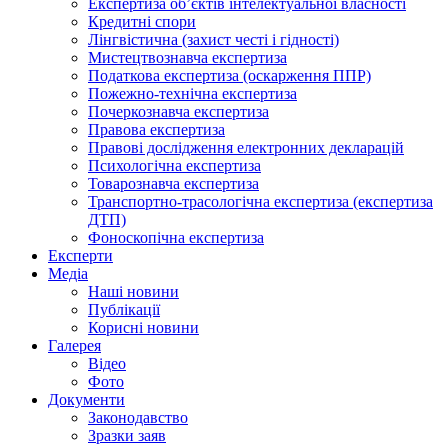
Експертиза об’єктів інтелектуальної власності
Кредитні спори
Лінгвістична (захист честі і гідності)
Мистецтвознавча експертиза
Податкова експертиза (оскарження ППР)
Пожежно-технічна експертиза
Почеркознавча експертиза
Правова експертиза
Правові дослідження електронних декларацій
Психологічна експертиза
Товарознавча експертиза
Транспортно-трасологічна експертиза (експертиза
ДТП)
Фоноскопічна експертиза
Експерти
Медіа
Наші новини
Публікації
Корисні новини
Галерея
Відео
Фото
Документи
Законодавство
Зразки заяв