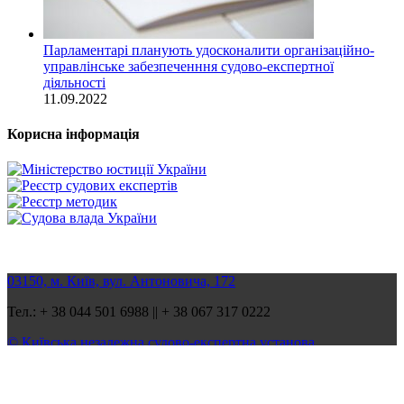
Парламентарі планують удосконалити організаційно-
управлінське забезпеченння судово-експертної
діяльності
11.09.2022
Корисна інформація
03150, м. Київ, вул. Антоновича, 172
Тел.: + 38 044 501 6988 || + 38 067 317 0222
© Київська незалежна судово-експертна установа
Всі права захищені