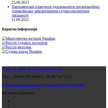
25.06.2023
Парламентарі планують удосконалити організаційно-
управлінське забезпеченння судово-експертної
діяльності
11.09.2022
Корисна інформація
03150, м. Київ, вул. Антоновича, 172
Тел.: + 38 044 501 6988 || + 38 067 317 0222
© Київська незалежна судово-експертна установа
Всі права захищені