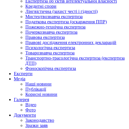
Експертиза об’єктів інтелектуальної власності
Кредитні спори
Лінгвістична (захист честі і гідності)
Мистецтвознавча експертиза
Податкова експертиза (оскарження ППР)
Пожежно-технічна експертиза
Почеркознавча експертиза
Правова експертиза
Правові дослідження електронних декларацій
Психологічна експертиза
Товарознавча експертиза
Транспортно-трасологічна експертиза (експертиза
ДТП)
Фоноскопічна експертиза
Експерти
Медіа
Наші новини
Публікації
Корисні новини
Галерея
Відео
Фото
Документи
Законодавство
Зразки заяв