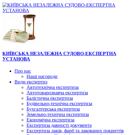
КИЇВСЬКА НЕЗАЛЕЖНА СУДОВО-ЕКСПЕРТНА
УСТАНОВА
Про нас
Наші нагороди
Види експертиз
Автотехнічна експертиза
Автотоварознавча експертиза
Балістична експертиза
Будівельно-технічна експертиза
Бухгалтерська експертиза
Земельно-технічна експертиза
Економічна експертиза
Експертиза давності документа
Експертиза лаків, фарб та лакованих покриттів