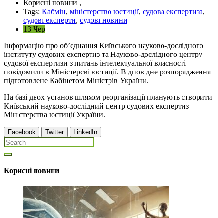
Корисні новини ,
Tags:
Кабмін
,
міністерство юстиції
,
судова експертиза
,
судові експерти
,
судові новини
13 Чер
Інформацію про об’єднання Київського науково-дослідного
інституту судових експертиз та Науково-дослідного центру
судової експертизи з питань інтелектуальної власності
повідомили в Міністерсві юстиції. Відповідне розпорядження
підготовлене Кабінетом Міністрів України.
На базі двох установ шляхом реорганізації планують створити
Київський науково-дослідний центр судових експертиз
Міністерства юстиції України.
Facebook
Twitter
LinkedIn
Корисні новини