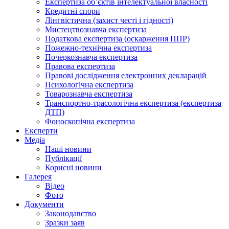
Експертиза об’єктів інтелектуальної власності
Кредитні спори
Лінгвістична (захист честі і гідності)
Мистецтвознавча експертиза
Податкова експертиза (оскарження ППР)
Пожежно-технічна експертиза
Почеркознавча експертиза
Правова експертиза
Правові дослідження електронних декларацій
Психологічна експертиза
Товарознавча експертиза
Транспортно-трасологічна експертиза (експертиза
ДТП)
Фоноскопічна експертиза
Експерти
Медіа
Наші новини
Публікації
Корисні новини
Галерея
Відео
Фото
Документи
Законодавство
Зразки заяв