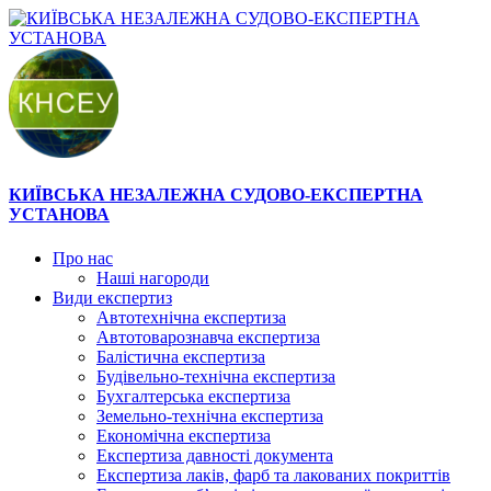
КИЇВСЬКА НЕЗАЛЕЖНА СУДОВО-ЕКСПЕРТНА
УСТАНОВА
Про нас
Наші нагороди
Види експертиз
Автотехнічна експертиза
Автотоварознавча експертиза
Балістична експертиза
Будівельно-технічна експертиза
Бухгалтерська експертиза
Земельно-технічна експертиза
Економічна експертиза
Експертиза давності документа
Експертиза лаків, фарб та лакованих покриттів