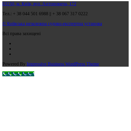
03150, м. Київ, вул. Антоновича, 172
Тел.: + 38 044 501 6988 || + 38 067 317 0222
© Київська незалежна судово-експертна установа
Всі права захищені
Powered By
Impressive Business WordPress Theme
Call Now Button