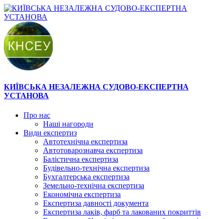
КИЇВСЬКА НЕЗАЛЕЖНА СУДОВО-ЕКСПЕРТНА
УСТАНОВА
Про нас
Наші нагороди
Види експертиз
Автотехнічна експертиза
Автотоварознавча експертиза
Балістична експертиза
Будівельно-технічна експертиза
Бухгалтерська експертиза
Земельно-технічна експертиза
Економічна експертиза
Експертиза давності документа
Експертиза лаків, фарб та лакованих покриттів