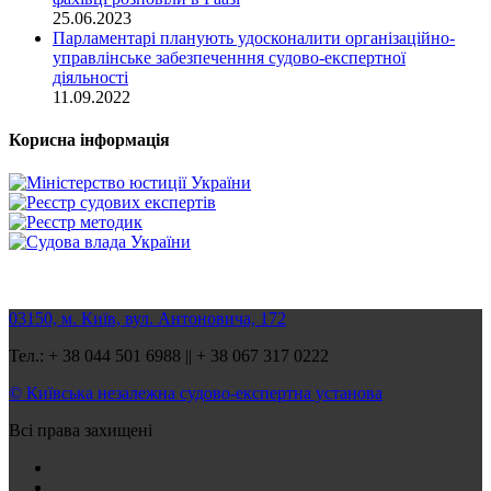
25.06.2023
Парламентарі планують удосконалити організаційно-
управлінське забезпеченння судово-експертної
діяльності
11.09.2022
Корисна інформація
03150, м. Київ, вул. Антоновича, 172
Тел.: + 38 044 501 6988 || + 38 067 317 0222
© Київська незалежна судово-експертна установа
Всі права захищені