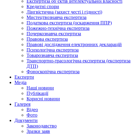
Експертиза об’єктів інтелектуальної власності
Кредитні спори
Лінгвістична (захист честі і гідності)
Мистецтвознавча експертиза
Податкова експертиза (оскарження ППР)
Пожежно-технічна експертиза
Почеркознавча експертиза
Правова експертиза
Правові дослідження електронних декларацій
Психологічна експертиза
Товарознавча експертиза
Транспортно-трасологічна експертиза (експертиза
ДТП)
Фоноскопічна експертиза
Експерти
Медіа
Наші новини
Публікації
Корисні новини
Галерея
Відео
Фото
Документи
Законодавство
Зразки заяв