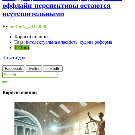
оффлайн-перспективы остаются
неутешительными
By
SeRpeN_20220806
Корисні новини ,
Tags:
інтелектуальна власність
,
судова реформа
17 Лют
Читати далі
Facebook
Twitter
LinkedIn
Корисні новини