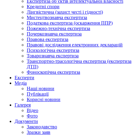
Експертиза об’єктів інтелектуальної власності
Кредитні спори
Лінгвістична (захист честі і гідності)
Мистецтвознавча експертиза
Податкова експертиза (оскарження ППР)
Пожежно-технічна експертиза
Почеркознавча експертиза
Правова експертиза
Правові дослідження електронних декларацій
Психологічна експертиза
Товарознавча експертиза
Транспортно-трасологічна експертиза (експертиза
ДТП)
Фоноскопічна експертиза
Експерти
Медіа
Наші новини
Публікації
Корисні новини
Галерея
Відео
Фото
Документи
Законодавство
Зразки заяв