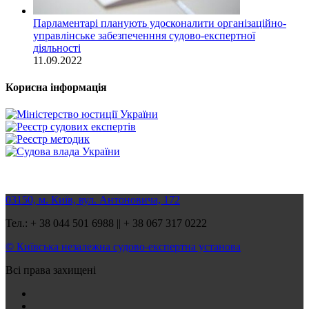
Парламентарі планують удосконалити організаційно-
управлінське забезпеченння судово-експертної
діяльності
11.09.2022
Корисна інформація
03150, м. Київ, вул. Антоновича, 172
Тел.: + 38 044 501 6988 || + 38 067 317 0222
© Київська незалежна судово-експертна установа
Всі права захищені