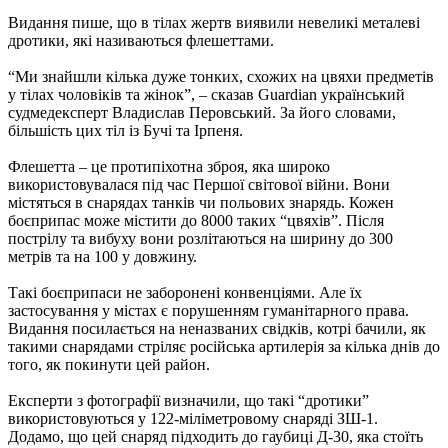
Видання пише, що в тілах жертв виявили невеликі металеві
дротики, які називаються флешеттами.
“Ми знайшли кілька дуже тонких, схожих на цвяхи предметів
у тілах чоловіків та жінок”, – сказав Guardian український
судмедексперт Владислав Перовський. За його словами,
більшість цих тіл із Бучі та Ірпеня.
Флешетта – це протипіхотна зброя, яка широко
використовувалася під час Першої світової війни. Вони
містяться в снарядах танків чи польових знарядь. Кожен
боєприпас може містити до 8000 таких “цвяхів”. Після
пострілу та вибуху вони розлітаються на ширину до 300
метрів та на 100 у довжину.
Такі боєприпаси не заборонені конвенціями. Але їх
застосування у містах є порушенням гуманітарного права.
Видання посилається на неназваних свідків, котрі бачили, як
такими снарядами стріляє російська артилерія за кілька днів до
того, як покинути цей район.
Експерти з фотографії визначили, що такі “дротики”
використовуються у 122-міліметровому снаряді ЗШ-1.
Додамо, що цей снаряд підходить до гаубиці Д-30, яка стоїть