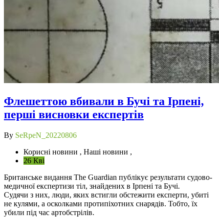
Флешеттою вбивали в Бучі та Ірпені,
перші висновки експертів
By
SeRpeN_20220806
Корисні новини , Наші новини ,
26 Кві
Британське видання The Guardian публікує результати судово-
медичної експертизи тіл, знайдених в Ірпені та Бучі.
Судячи з них, люди, яких встигли обстежити експерти, убиті
не кулями, а осколками протипіхотних снарядів. Тобто, їх
убили під час артобстрілів.