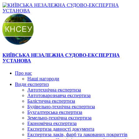
КИЇВСЬКА НЕЗАЛЕЖНА СУДОВО-ЕКСПЕРТНА
УСТАНОВА
Про нас
Наші нагороди
Види експертиз
Автотехнічна експертиза
Автотоварознавча експертиза
Балістична експертиза
Будівельно-технічна експертиза
Бухгалтерська експертиза
Земельно-технічна експертиза
Економічна експертиза
Експертиза давності документа
Експертиза лаків, фарб та лакованих покриттів