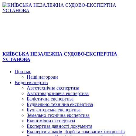
КИЇВСЬКА НЕЗАЛЕЖНА СУДОВО-ЕКСПЕРТНА
УСТАНОВА
Про нас
Наші нагороди
Види експертиз
Автотехнічна експертиза
Автотоварознавча експертиза
Балістична експертиза
Будівельно-технічна експертиза
Бухгалтерська експертиза
Земельно-технічна експертиза
Економічна експертиза
Експертиза давності документа
Експертиза лаків, фарб та лакованих покриттів