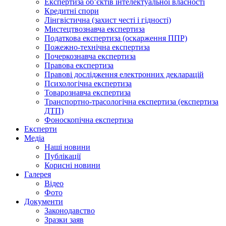
Експертиза об’єктів інтелектуальної власності
Кредитні спори
Лінгвістична (захист честі і гідності)
Мистецтвознавча експертиза
Податкова експертиза (оскарження ППР)
Пожежно-технічна експертиза
Почеркознавча експертиза
Правова експертиза
Правові дослідження електронних декларацій
Психологічна експертиза
Товарознавча експертиза
Транспортно-трасологічна експертиза (експертиза
ДТП)
Фоноскопічна експертиза
Експерти
Медіа
Наші новини
Публікації
Корисні новини
Галерея
Відео
Фото
Документи
Законодавство
Зразки заяв