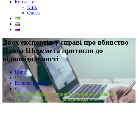
Контакти
Київ
Одеса
Двох експертів у справі про вбивство
Павла Шеремета притягли до
відповідальності
Home
/
Корисні новини
/
Двох експертів у справі про вбивство Павла
Шеремета притягли до відповідальності