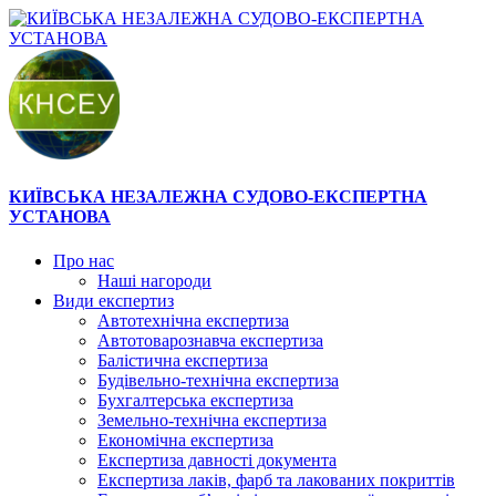
КИЇВСЬКА НЕЗАЛЕЖНА СУДОВО-ЕКСПЕРТНА
УСТАНОВА
Про нас
Наші нагороди
Види експертиз
Автотехнічна експертиза
Автотоварознавча експертиза
Балістична експертиза
Будівельно-технічна експертиза
Бухгалтерська експертиза
Земельно-технічна експертиза
Економічна експертиза
Експертиза давності документа
Експертиза лаків, фарб та лакованих покриттів