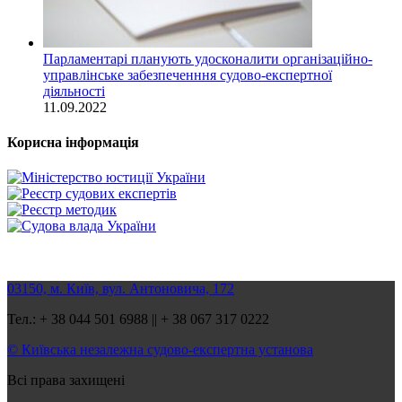
Парламентарі планують удосконалити організаційно-
управлінське забезпеченння судово-експертної
діяльності
11.09.2022
Корисна інформація
03150, м. Київ, вул. Антоновича, 172
Тел.: + 38 044 501 6988 || + 38 067 317 0222
© Київська незалежна судово-експертна установа
Всі права захищені