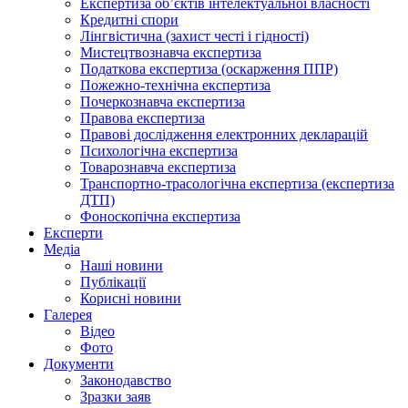
Експертиза об’єктів інтелектуальної власності
Кредитні спори
Лінгвістична (захист честі і гідності)
Мистецтвознавча експертиза
Податкова експертиза (оскарження ППР)
Пожежно-технічна експертиза
Почеркознавча експертиза
Правова експертиза
Правові дослідження електронних декларацій
Психологічна експертиза
Товарознавча експертиза
Транспортно-трасологічна експертиза (експертиза
ДТП)
Фоноскопічна експертиза
Експерти
Медіа
Наші новини
Публікації
Корисні новини
Галерея
Відео
Фото
Документи
Законодавство
Зразки заяв