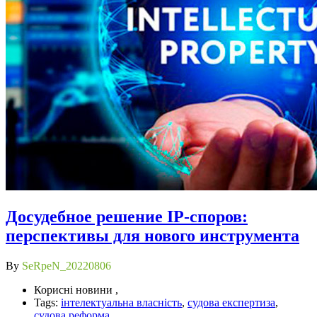
Досудебное решение IP-споров:
перспективы для нового инструмента
By
SeRpeN_20220806
Корисні новини ,
Tags:
інтелектуальна власність
,
судова експертиза
,
судова реформа