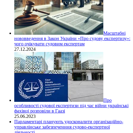
Масштабні
нововведення в Закон України «Про судову експертизу»:
чого очікувати судовим експертам
27.12.2024
Про
особливості судової експертизи під час війни українські
фахівці розповіли в Гаазі
25.06.2023
Парламентарі планують удосконалити організаційно-
управлінське забезпеченння судово-експертної
діяльності