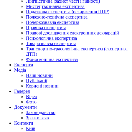
Лінгвістична (захист честі і гідності)
Мистецтвознавча експертиза
Податкова експертиза (оскарження ППР)
Пожежно-технічна експертиза
Почеркознавча експертиза
Правова експертиза
Правові дослідження електронних декларацій
Психологічна експертиза
Товарознавча експертиза
Транспортно-трасологічна експертиза (експертиза
ДТП)
Фоноскопічна експертиза
Експерти
Медіа
Наші новини
Публікації
Корисні новини
Галерея
Відео
Фото
Документи
Законодавство
Зразки заяв
Контакти
Київ