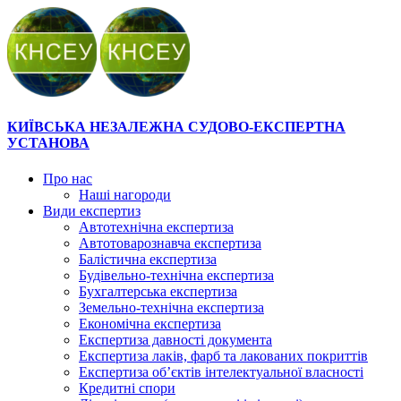
КИЇВСЬКА НЕЗАЛЕЖНА СУДОВО-ЕКСПЕРТНА
УСТАНОВА
Про нас
Наші нагороди
Види експертиз
Автотехнічна експертиза
Автотоварознавча експертиза
Балістична експертиза
Будівельно-технічна експертиза
Бухгалтерська експертиза
Земельно-технічна експертиза
Економічна експертиза
Експертиза давності документа
Експертиза лаків, фарб та лакованих покриттів
Експертиза об’єктів інтелектуальної власності
Кредитні спори