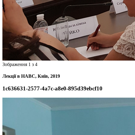
Зображення 1 з 4
Лекції в НАВС, Київ, 2019
1c636631-2577-4a7c-a8e0-895d39ebcf10