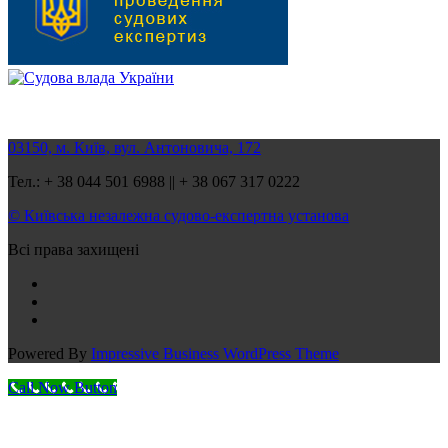
03150, м. Київ, вул. Антоновича, 172
Тел.: + 38 044 501 6988 || + 38 067 317 0222
© Київська незалежна судово-експертна установа
Всі права захищені
Powered By
Impressive Business WordPress Theme
Call Now Button