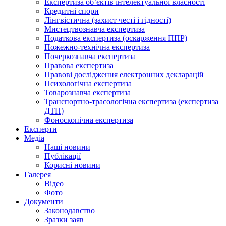
Експертиза об’єктів інтелектуальної власності
Кредитні спори
Лінгвістична (захист честі і гідності)
Мистецтвознавча експертиза
Податкова експертиза (оскарження ППР)
Пожежно-технічна експертиза
Почеркознавча експертиза
Правова експертиза
Правові дослідження електронних декларацій
Психологічна експертиза
Товарознавча експертиза
Транспортно-трасологічна експертиза (експертиза
ДТП)
Фоноскопічна експертиза
Експерти
Медіа
Наші новини
Публікації
Корисні новини
Галерея
Відео
Фото
Документи
Законодавство
Зразки заяв