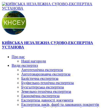
КИЇВСЬКА НЕЗАЛЕЖНА СУДОВО-ЕКСПЕРТНА
УСТАНОВА
Про нас
Наші нагороди
Види експертиз
Автотехнічна експертиза
Автотоварознавча експертиза
Балістична експертиза
Будівельно-технічна експертиза
Бухгалтерська експертиза
Земельно-технічна експертиза
Економічна експертиза
Експертиза давності документа
Експертиза лаків, фарб та лакованих покриттів