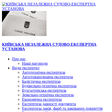
КИЇВСЬКА НЕЗАЛЕЖНА СУДОВО-ЕКСПЕРТНА
УСТАНОВА
Про нас
Наші нагороди
Види експертиз
Автотехнічна експертиза
Автотоварознавча експертиза
Балістична експертиза
Будівельно-технічна експертиза
Бухгалтерська експертиза
Земельно-технічна експертиза
Економічна експертиза
Експертиза давності документа
Експертиза лаків, фарб та лакованих покриттів