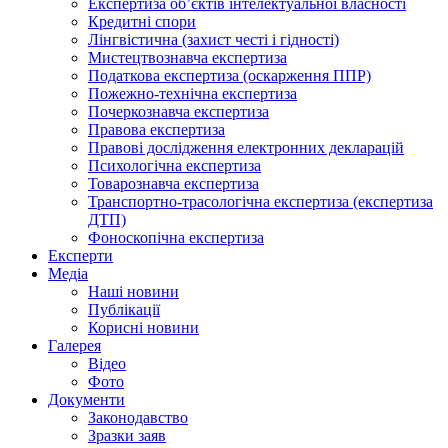
Експертиза об’єктів інтелектуальної власності
Кредитні спори
Лінгвістична (захист честі і гідності)
Мистецтвознавча експертиза
Податкова експертиза (оскарження ППР)
Пожежно-технічна експертиза
Почеркознавча експертиза
Правова експертиза
Правові дослідження електронних декларацій
Психологічна експертиза
Товарознавча експертиза
Транспортно-трасологічна експертиза (експертиза
ДТП)
Фоноскопічна експертиза
Експерти
Медіа
Наші новини
Публікації
Корисні новини
Галерея
Відео
Фото
Документи
Законодавство
Зразки заяв