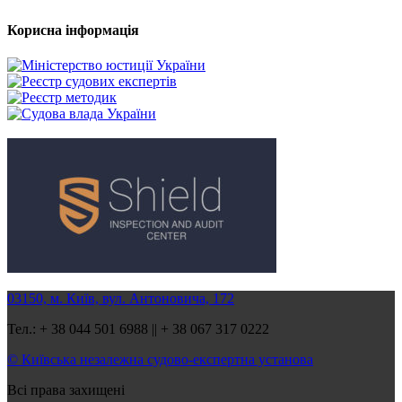
Корисна інформація
03150, м. Київ, вул. Антоновича, 172
Тел.: + 38 044 501 6988 || + 38 067 317 0222
© Київська незалежна судово-експертна установа
Всі права захищені