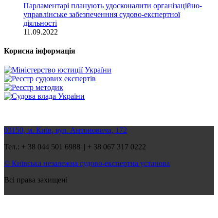
Парламентарі планують удосконалити організаційно-
управлінське забезпеченння судово-експертної
діяльності
11.09.2022
Корисна інформація
03150, м. Київ, вул. Антоновича, 172
Тел.: + 38 044 501 6988 || + 38 067 317 0222
© Київська незалежна судово-експертна установа
Всі права захищені