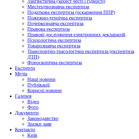
Лінгвістична (захист честі і гідності)
Мистецтвознавча експертиза
Податкова експертиза (оскарження ППР)
Пожежно-технічна експертиза
Почеркознавча експертиза
Правова експертиза
Правові дослідження електронних декларацій
Психологічна експертиза
Товарознавча експертиза
Транспортно-трасологічна експертиза (експертиза
ДТП)
Фоноскопічна експертиза
Експерти
Медіа
Наші новини
Публікації
Корисні новини
Галерея
Відео
Фото
Документи
Законодавство
Зразки заяв
Контакти
Київ