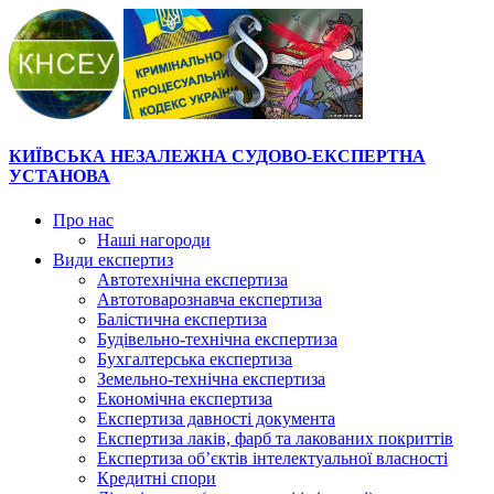
КИЇВСЬКА НЕЗАЛЕЖНА СУДОВО-ЕКСПЕРТНА
УСТАНОВА
Про нас
Наші нагороди
Види експертиз
Автотехнічна експертиза
Автотоварознавча експертиза
Балістична експертиза
Будівельно-технічна експертиза
Бухгалтерська експертиза
Земельно-технічна експертиза
Економічна експертиза
Експертиза давності документа
Експертиза лаків, фарб та лакованих покриттів
Експертиза об’єктів інтелектуальної власності
Кредитні спори