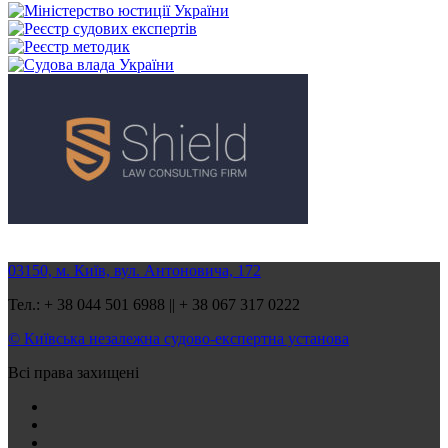
03150, м. Київ, вул. Антоновича, 172
Тел.: + 38 044 501 6988 || + 38 067 317 0222
© Київська незалежна судово-експертна установа
Всі права захищені