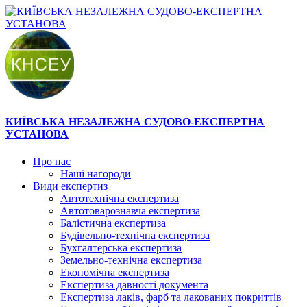
КИЇВСЬКА НЕЗАЛЕЖНА СУДОВО-ЕКСПЕРТНА
УСТАНОВА
Про нас
Наші нагороди
Види експертиз
Автотехнічна експертиза
Автотоварознавча експертиза
Балістична експертиза
Будівельно-технічна експертиза
Бухгалтерська експертиза
Земельно-технічна експертиза
Економічна експертиза
Експертиза давності документа
Експертиза лаків, фарб та лакованих покриттів