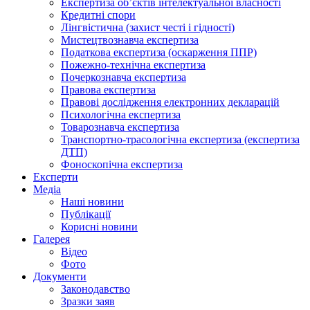
Експертиза об’єктів інтелектуальної власності
Кредитні спори
Лінгвістична (захист честі і гідності)
Мистецтвознавча експертиза
Податкова експертиза (оскарження ППР)
Пожежно-технічна експертиза
Почеркознавча експертиза
Правова експертиза
Правові дослідження електронних декларацій
Психологічна експертиза
Товарознавча експертиза
Транспортно-трасологічна експертиза (експертиза
ДТП)
Фоноскопічна експертиза
Експерти
Медіа
Наші новини
Публікації
Корисні новини
Галерея
Відео
Фото
Документи
Законодавство
Зразки заяв